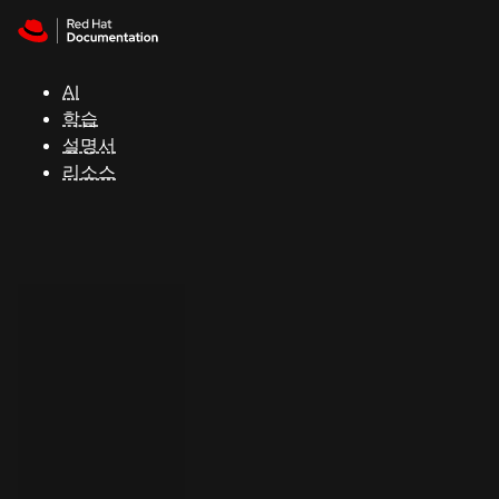
Skip to navigation
Skip to content
지
원
AI
학습
콘
설명서
솔
리소스
개
발
자
평
가
판
시
작
연