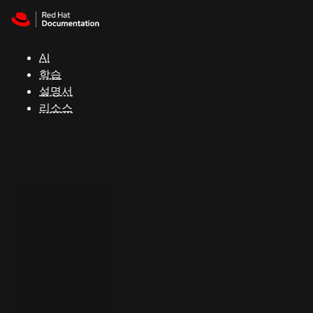
Skip to navigation
Skip to content
지
원
AI
학습
콘
설명서
솔
리소스
개
발
자
평
가
판
시
작
연