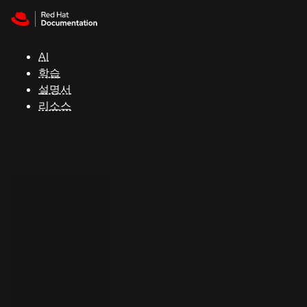
Skip to navigation
Skip to content
지
원
AI
학습
콘
설명서
솔
리소스
개
발
자
평
가
판
시
작
연