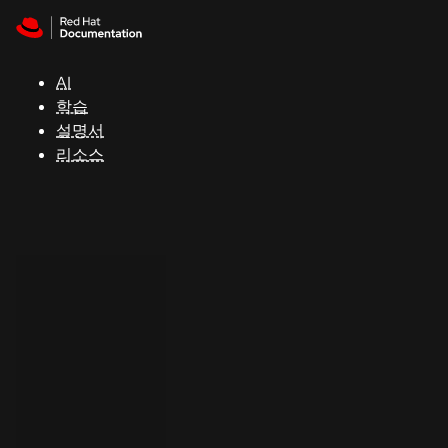
Skip to navigation
Skip to content
지
원
AI
학습
콘
설명서
솔
리소스
개
발
자
평
가
판
시
작
연