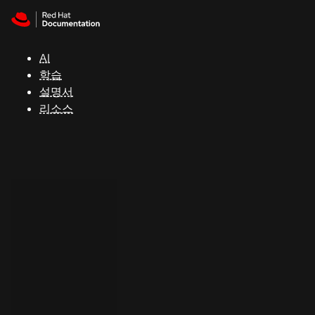
Skip to navigation
Skip to content
지
원
AI
학습
콘
설명서
솔
리소스
개
발
자
평
가
판
시
작
연