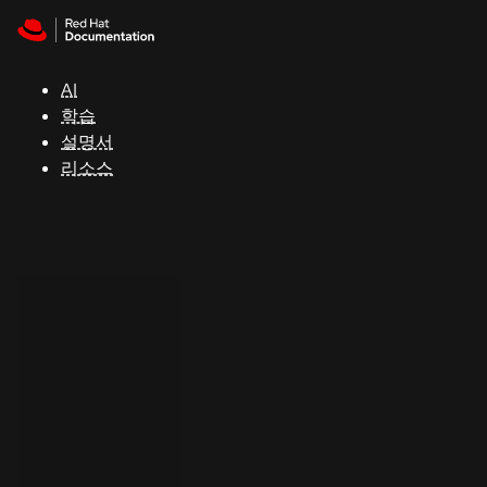
Skip to navigation
Skip to content
지
원
AI
학습
콘
설명서
솔
리소스
개
발
자
평
가
판
시
작
연