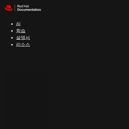
Skip to navigation
Skip to content
지
원
AI
학습
콘
설명서
솔
리소스
개
발
자
평
가
판
시
작
연