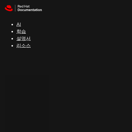
Skip to navigation
Skip to content
지
원
AI
학습
콘
설명서
솔
리소스
개
발
자
평
가
판
시
작
연