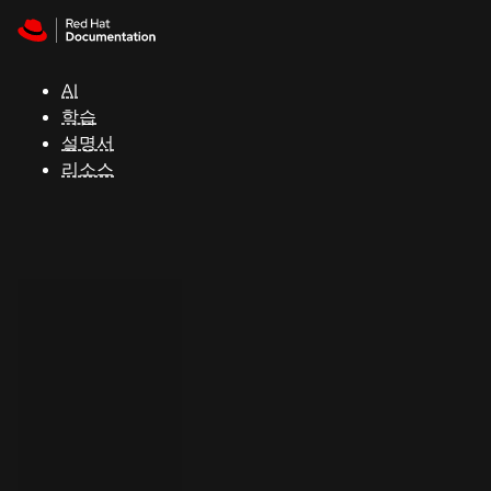
Skip to navigation
Skip to content
지
원
AI
학습
콘
설명서
솔
리소스
개
발
자
평
가
판
시
작
연