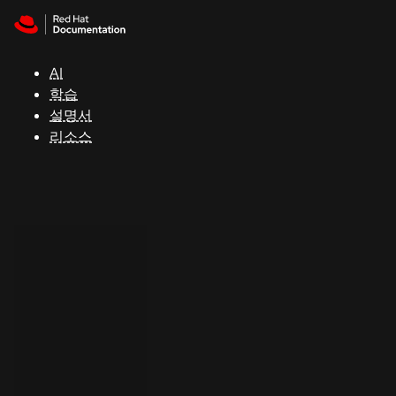
Skip to navigation
Skip to content
지
원
AI
학습
콘
설명서
솔
리소스
개
발
자
평
가
판
시
작
연