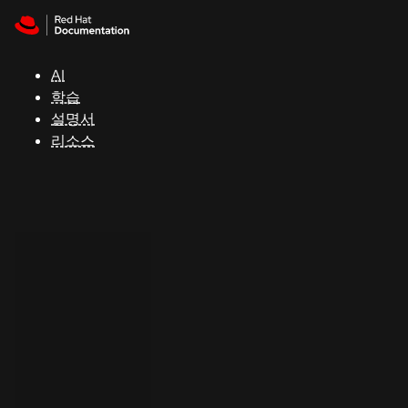
Skip to navigation
Skip to content
지
원
AI
학습
콘
설명서
솔
리소스
개
발
자
평
가
판
시
작
연