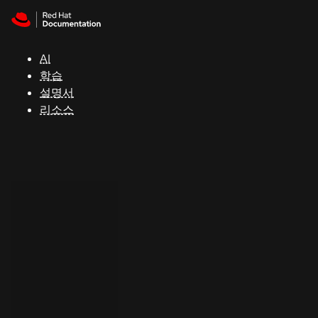
Skip to navigation
Skip to content
지
원
AI
학습
콘
설명서
솔
리소스
개
발
자
평
가
판
시
작
연