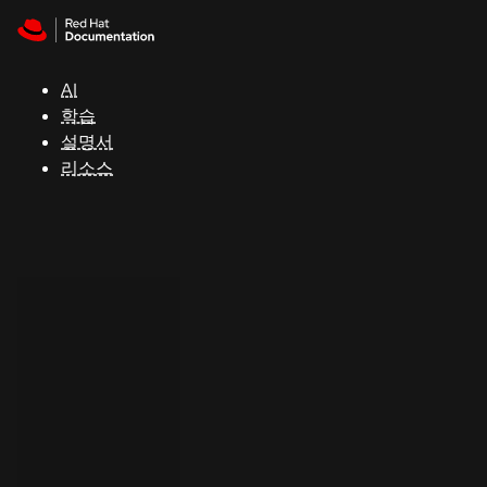
Skip to navigation
Skip to content
지
원
AI
학습
콘
설명서
솔
리소스
개
발
자
평
가
판
시
작
연