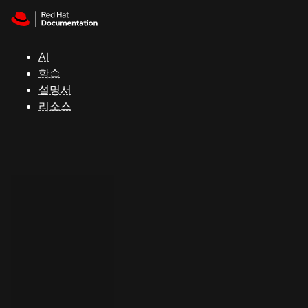
Skip to navigation
Skip to content
지
원
AI
학습
콘
설명서
솔
리소스
개
발
자
평
가
판
시
작
연