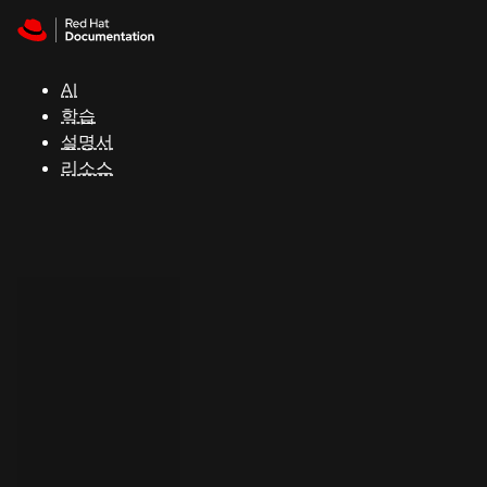
Skip to navigation
Skip to content
지
원
AI
학습
콘
설명서
솔
리소스
개
발
자
평
가
판
시
작
연