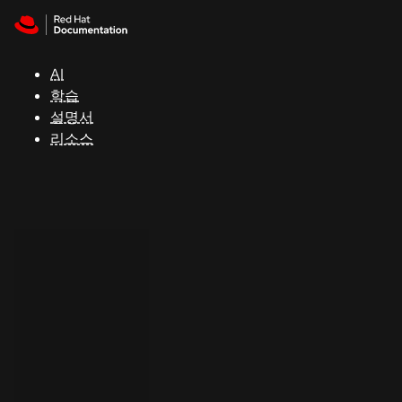
Skip to navigation
Skip to content
지
원
AI
학습
콘
설명서
솔
리소스
개
발
자
평
가
판
시
작
연