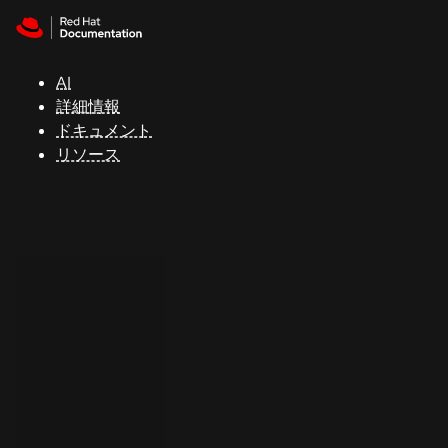
Skip to navigation
Skip to content
サ
ポ
ー
AI
ト
詳細情報
ドキュメント
リソース
コ
ン
ソ
ー
ル
開
発
者
ト
ラ