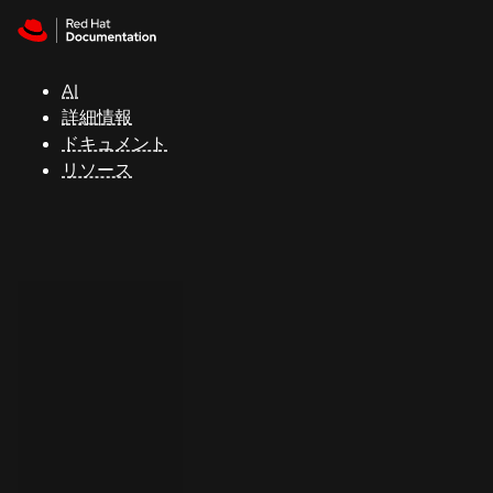
Skip to navigation
Skip to content
サ
ポ
ー
AI
ト
詳細情報
ドキュメント
リソース
コ
ン
ソ
ー
ル
開
発
者
ト
ラ