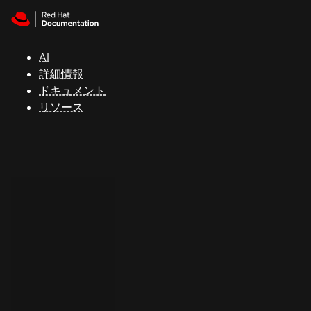
Skip to navigation
Skip to content
サ
ポ
ー
AI
ト
詳細情報
ドキュメント
リソース
コ
ン
ソ
ー
ル
開
発
者
ト
ラ