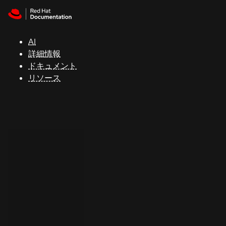
Skip to navigation
Skip to content
サ
ポ
ー
AI
ト
詳細情報
ドキュメント
リソース
コ
ン
ソ
ー
ル
開
発
者
ト
ラ