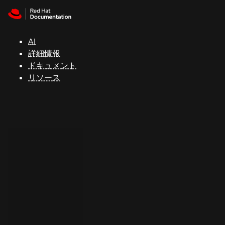
Skip to navigation
Skip to content
サ
ポ
ー
AI
ト
詳細情報
ドキュメント
リソース
コ
ン
ソ
ー
ル
開
発
者
ト
ラ