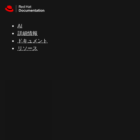
Skip to navigation
Skip to content
サ
ポ
ー
AI
ト
詳細情報
ドキュメント
リソース
コ
ン
ソ
ー
ル
開
発
者
ト
ラ