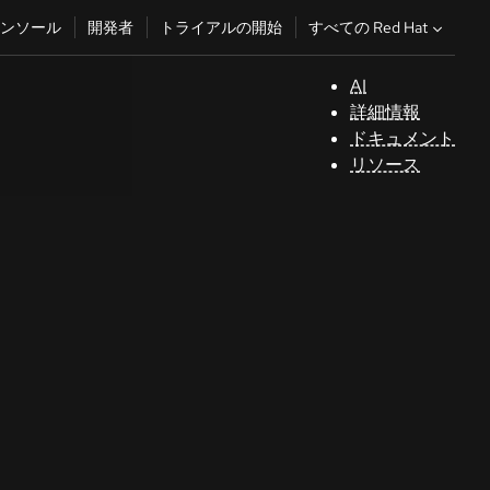
すべての Red Hat
ンソール
開発者
トライアルの開始
AI
サ
詳細情報
ポ
ドキュメント
ー
リソース
ト
コ
ン
ソ
ー
ル
開
発
者