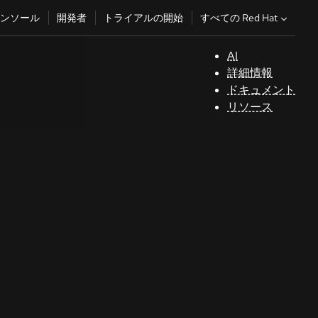
すべての Red Hat
ンソール
開発者
トライアルの開始
AI
サ
詳細情報
ポ
ドキュメント
ー
リソース
ト
コ
ン
ソ
ー
ル
開
発
者