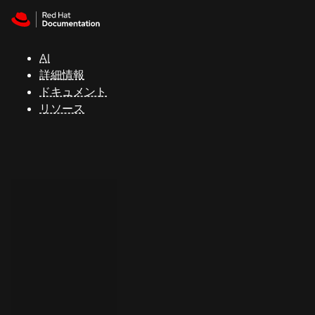
Skip to navigation
Skip to content
サ
ポ
ー
AI
ト
詳細情報
ドキュメント
リソース
コ
ン
ソ
ー
ル
開
発
者
ト
ラ