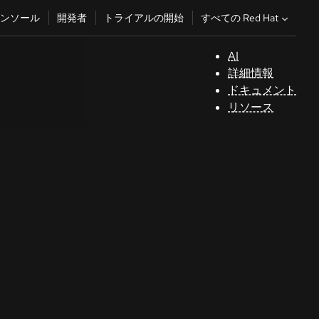
すべての Red Hat
ンソール
開発者
トライアルの開始
AI
サ
詳細情報
ポ
ドキュメント
ー
リソース
ト
コ
ン
ソ
ー
ル
開
発
者