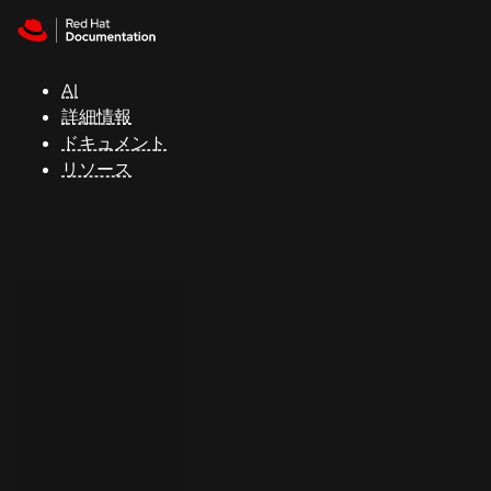
Skip to navigation
Skip to content
サ
ポ
ー
AI
ト
詳細情報
ドキュメント
リソース
コ
ン
ソ
ー
ル
開
発
者
ト
ラ