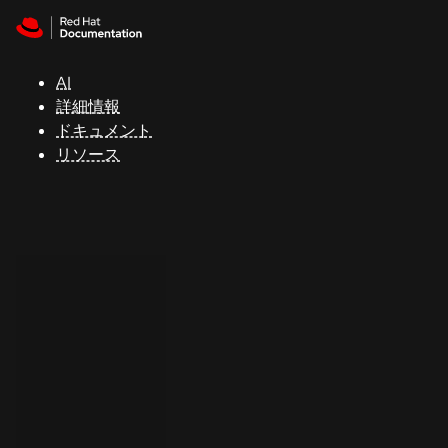
Skip to navigation
Skip to content
サ
ポ
ー
AI
ト
詳細情報
ドキュメント
リソース
コ
ン
ソ
ー
ル
開
発
者
ト
ラ