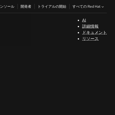
すべての Red Hat
ンソール
開発者
トライアルの開始
AI
サ
詳細情報
ポ
ドキュメント
ー
リソース
ト
コ
ン
ソ
ー
ル
開
発
者