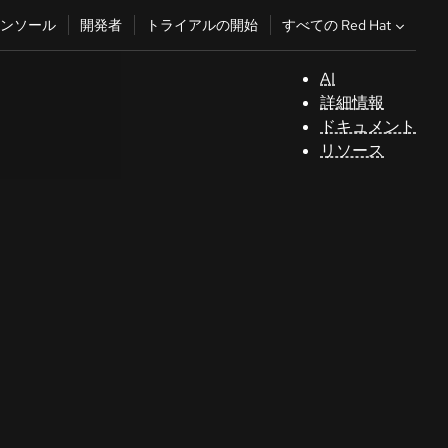
すべての Red Hat
ンソール
開発者
トライアルの開始
AI
サ
詳細情報
ポ
ドキュメント
ー
リソース
ト
コ
ン
ソ
ー
ル
開
発
者