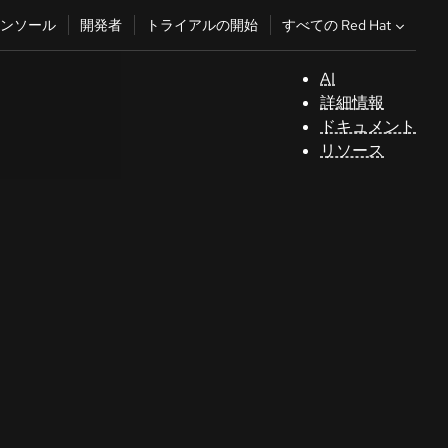
すべての Red Hat
ンソール
開発者
トライアルの開始
AI
サ
詳細情報
ポ
ドキュメント
ー
リソース
ト
コ
ン
ソ
ー
ル
開
発
者