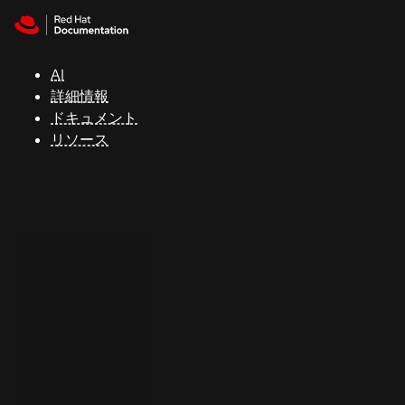
Skip to navigation
Skip to content
サ
ポ
ー
AI
ト
詳細情報
ドキュメント
リソース
コ
ン
ソ
ー
ル
開
発
者
ト
ラ