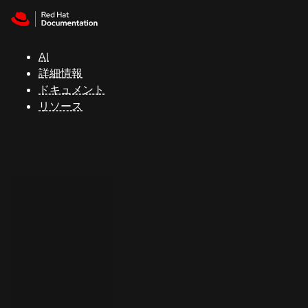
Skip to navigation
Skip to content
サ
ポ
ー
AI
ト
詳細情報
ドキュメント
リソース
コ
ン
ソ
ー
ル
開
発
者
ト
ラ