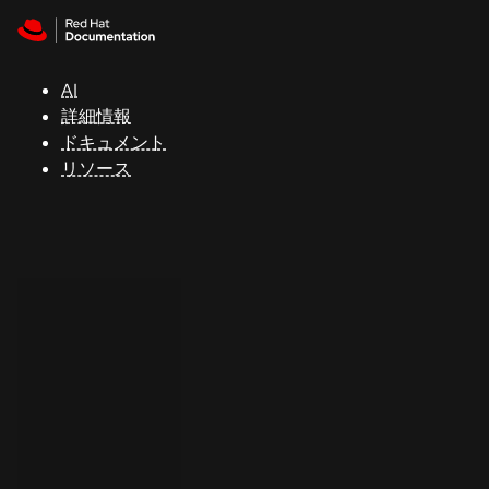
Skip to navigation
Skip to content
サ
ポ
ー
AI
ト
詳細情報
ドキュメント
リソース
コ
ン
ソ
ー
ル
開
発
者
ト
ラ