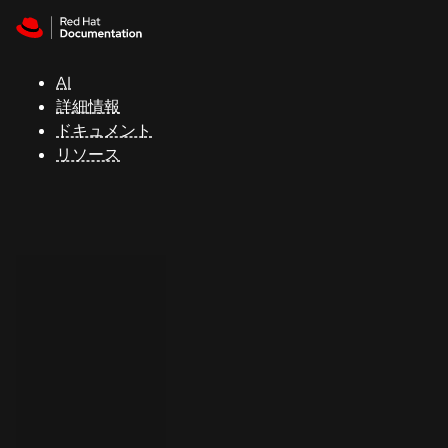
Skip to navigation
Skip to content
サ
ポ
ー
AI
ト
詳細情報
ドキュメント
リソース
コ
ン
ソ
ー
ル
開
発
者
ト
ラ