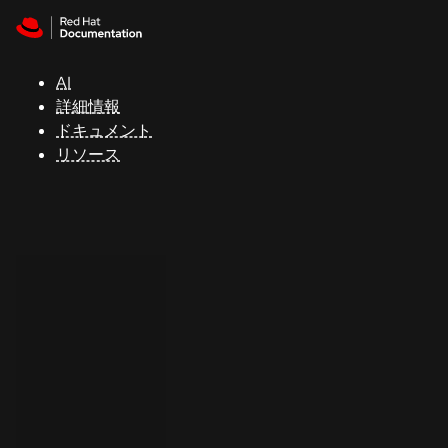
Skip to navigation
Skip to content
サ
ポ
ー
AI
ト
詳細情報
ドキュメント
リソース
コ
ン
ソ
ー
ル
開
発
者
ト
ラ