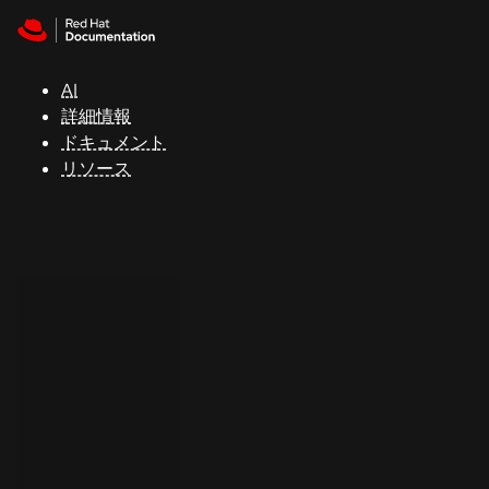
Skip to navigation
Skip to content
サ
ポ
ー
AI
ト
詳細情報
ドキュメント
リソース
コ
ン
ソ
ー
ル
開
発
者
ト
ラ