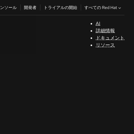
すべての Red Hat
ンソール
開発者
トライアルの開始
AI
サ
詳細情報
ポ
ドキュメント
ー
リソース
ト
コ
ン
ソ
ー
ル
開
発
者