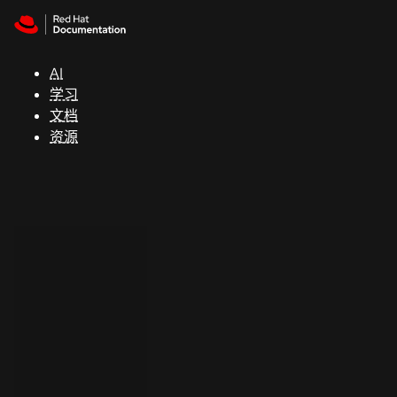
Skip to navigation
Skip to content
支
持
AI
学习
控制台
文档
（Console）
资源
开
发
人
员
开
始
试
用
联