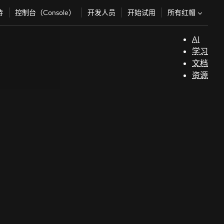
所有红帽
持
控制台（Console）
开发人员
开始试用
AI
支
学习
持
文档
资源
（
开
发
人
员
开
始
试
用