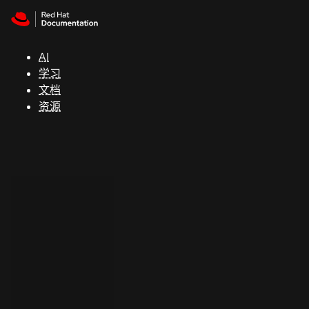
Skip to navigation
Skip to content
支
持
AI
学习
控制台
文档
（Console）
资源
开
发
人
员
开
始
试
用
联