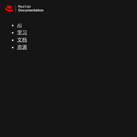
Skip to navigation
Skip to content
支
持
AI
学习
控制台
文档
（Console）
资源
开
发
人
员
开
始
试
用
联