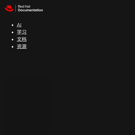
Skip to navigation
Skip to content
支
持
AI
学习
控制台
文档
（Console）
资源
开
发
人
员
开
始
试
用
联