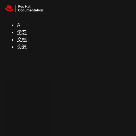
Skip to navigation
Skip to content
支
持
AI
学习
控制台
文档
（Console）
资源
开
发
人
员
开
始
试
用
联