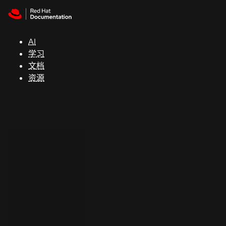
Skip to navigation
Skip to content
支
持
AI
学习
控制台
文档
（Console）
资源
开
发
人
员
开
始
试
用
联