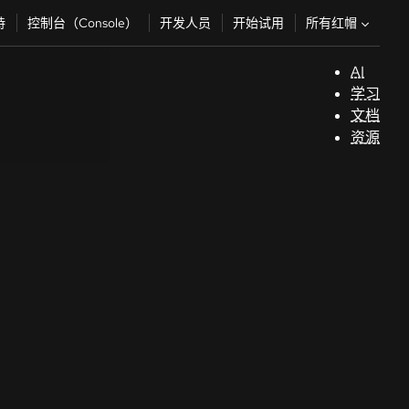
所有红帽
持
控制台（Console）
开发人员
开始试用
AI
支
学习
持
文档
资源
（
开
发
人
员
开
始
试
用