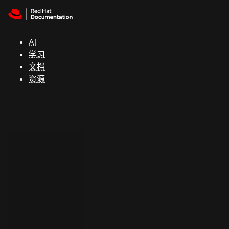
Skip to navigation
Skip to content
支
持
AI
学习
控制台
文档
（Console）
资源
开
发
人
员
开
始
试
用
联