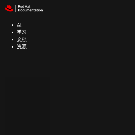
Skip to navigation
Skip to content
支
持
AI
学习
控制台
文档
（Console）
资源
开
发
人
员
开
始
试
用
联