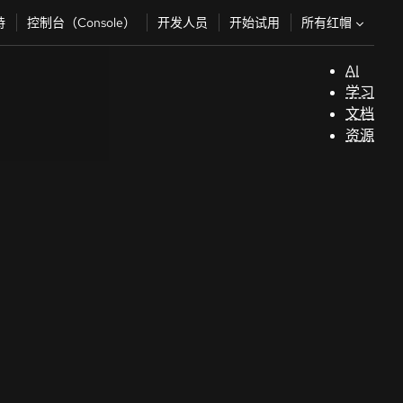
所有红帽
持
控制台（Console）
开发人员
开始试用
AI
支
学习
持
文档
资源
（
开
发
人
员
开
始
试
用