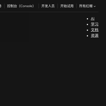
所有红帽
持
控制台（Console）
开发人员
开始试用
AI
支
学习
持
文档
资源
（
开
发
人
员
开
始
试
用